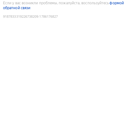
Если у вас возникли проблемы, пожалуйста, воспользуйтесь
формой
обратной связи
9187833319226738209
:
1786176827