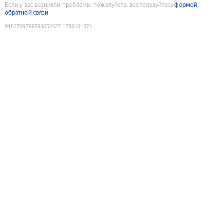
Если у вас возникли проблемы, пожалуйста, воспользуйтесь
формой
обратной связи
9182769766593652027
:
1786101374