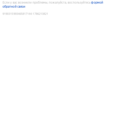
Если у вас возникли проблемы, пожалуйста, воспользуйтесь
формой
обратной связи
9190315993465817144
:
1786213821