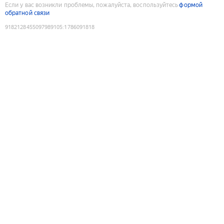
Если у вас возникли проблемы, пожалуйста, воспользуйтесь
формой
обратной связи
9182128455097989105
:
1786091818