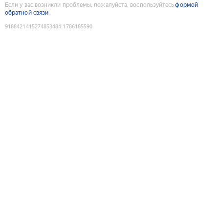
Если у вас возникли проблемы, пожалуйста, воспользуйтесь
формой
обратной связи
9188421415274853484
:
1786185590