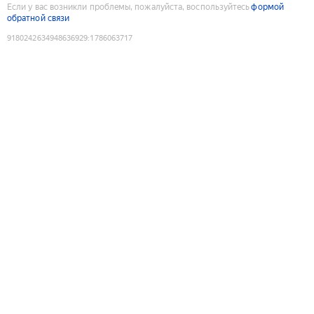
Если у вас возникли проблемы, пожалуйста, воспользуйтесь
формой
обратной связи
9180242634948636929
:
1786063717