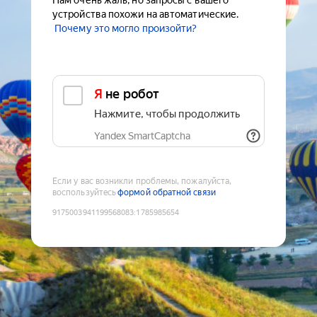
Нам очень жаль, но запросы с вашего
устройства похожи на автоматические.
Почему это могло произойти?
Я не робот
Нажмите, чтобы продолжить
Yandex SmartCaptcha
Если у вас возникли проблемы, пожалуйста,
воспользуйтесь
формой обратной связи
9175003941199568083
:
1785985654