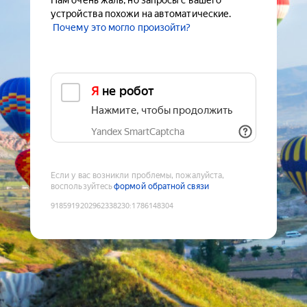
Нам очень жаль, но запросы с вашего
устройства похожи на автоматические.
Почему это могло произойти?
Я не робот
Нажмите, чтобы продолжить
Yandex SmartCaptcha
Если у вас возникли проблемы, пожалуйста,
воспользуйтесь
формой обратной связи
9185919202962338230
:
1786148304