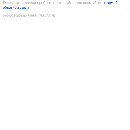
Если у вас возникли проблемы, пожалуйста, воспользуйтесь
формой
обратной связи
9194091080136431965
:
1786270075