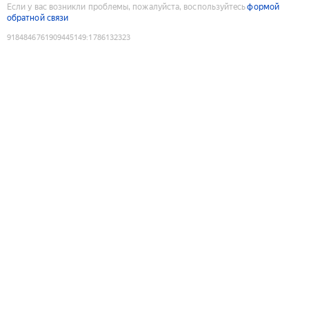
Если у вас возникли проблемы, пожалуйста, воспользуйтесь
формой
обратной связи
9184846761909445149
:
1786132323