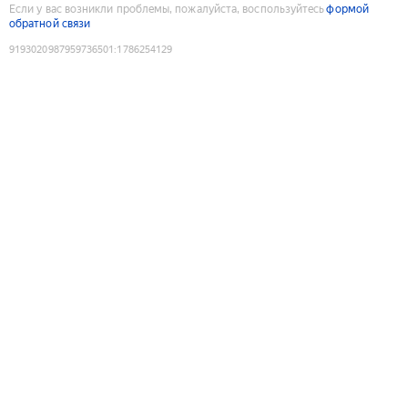
Если у вас возникли проблемы, пожалуйста, воспользуйтесь
формой
обратной связи
9193020987959736501
:
1786254129