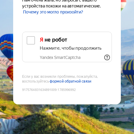
Нам очень жаль, но запросы с вашего
устройства похожи на автоматические.
Почему это могло произойти?
Я не робот
Нажмите, чтобы продолжить
Yandex SmartCaptcha
Если у вас возникли проблемы, пожалуйста,
воспользуйтесь
формой обратной связи
9175764831634891009
:
1785996992