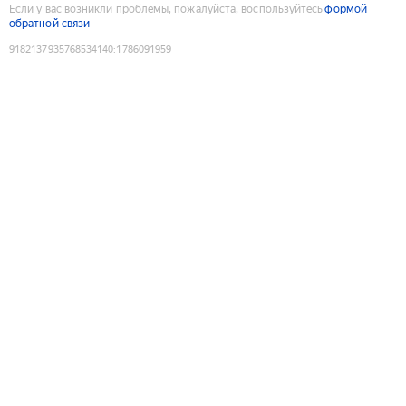
Если у вас возникли проблемы, пожалуйста, воспользуйтесь
формой
обратной связи
9182137935768534140
:
1786091959