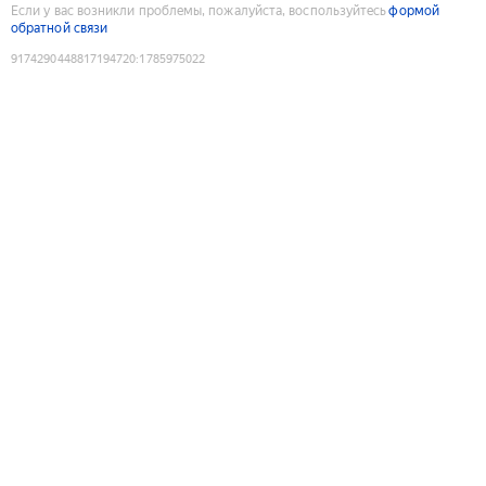
Если у вас возникли проблемы, пожалуйста, воспользуйтесь
формой
обратной связи
9174290448817194720
:
1785975022