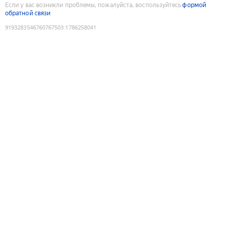
Если у вас возникли проблемы, пожалуйста, воспользуйтесь
формой
обратной связи
9193283546760767503
:
1786258041