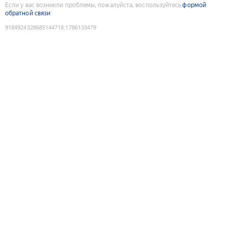
Если у вас возникли проблемы, пожалуйста, воспользуйтесь
формой
обратной связи
9184924328685144718
:
1786133479