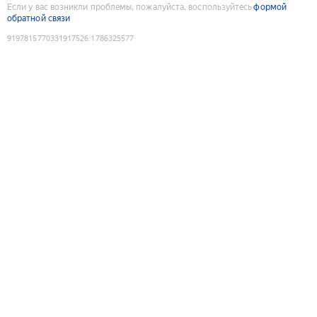
Если у вас возникли проблемы, пожалуйста, воспользуйтесь
формой
обратной связи
9197815770331917526
:
1786325577