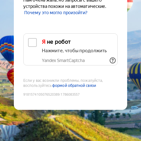
Нам очень жаль, но запросы с вашего
устройства похожи на автоматические.
Почему это могло произойти?
Я не робот
Нажмите, чтобы продолжить
Yandex SmartCaptcha
Если у вас возникли проблемы, пожалуйста,
воспользуйтесь
формой обратной связи
9181574105076520389
:
1786083557