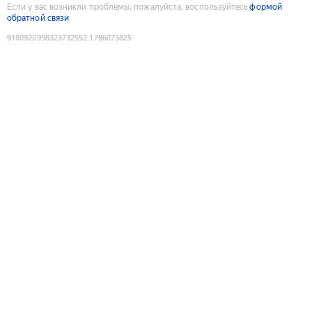
Если у вас возникли проблемы, пожалуйста, воспользуйтесь
формой
обратной связи
9180920998323732552
:
1786073825