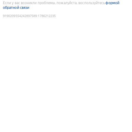
Если у вас возникли проблемы, пожалуйста, воспользуйтесь
формой
обратной связи
9190209554242897589
:
1786212235