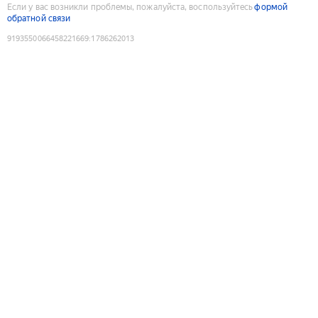
Если у вас возникли проблемы, пожалуйста, воспользуйтесь
формой
обратной связи
9193550066458221669
:
1786262013