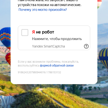
Нам очень жаль, но запросы с вашего
устройства похожи на автоматические.
Почему это могло произойти?
Я не робот
Нажмите, чтобы продолжить
Yandex SmartCaptcha
Если у вас возникли проблемы, пожалуйста,
воспользуйтесь
формой обратной связи
9186243207980944016
:
1786153132