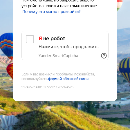
Нам очень жаль, но запросы с вашего
устройства похожи на автоматические.
Почему это могло произойти?
Я не робот
Нажмите, чтобы продолжить
Yandex SmartCaptcha
Если у вас возникли проблемы, пожалуйста,
воспользуйтесь
формой обратной связи
9174257141010272292
:
1785974526