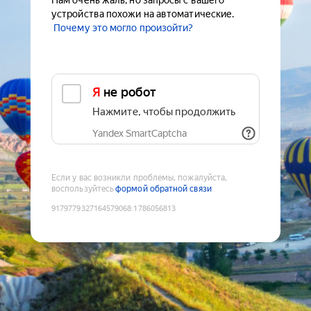
Нам очень жаль, но запросы с вашего
устройства похожи на автоматические.
Почему это могло произойти?
Я не робот
Нажмите, чтобы продолжить
Yandex SmartCaptcha
Если у вас возникли проблемы, пожалуйста,
воспользуйтесь
формой обратной связи
9179779327164579068
:
1786056813