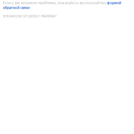
Если у вас возникли проблемы, пожалуйста, воспользуйтесь
формой
обратной связи
9182400236132126359
:
1786095867