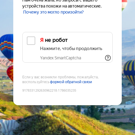
Нам очень жаль, но запросы с вашего
устройства похожи на автоматические.
Почему это могло произойти?
Я не робот
Нажмите, чтобы продолжить
Yandex SmartCaptcha
Если у вас возникли проблемы, пожалуйста,
воспользуйтесь
формой обратной связи
9178331292630962218
:
1786035235