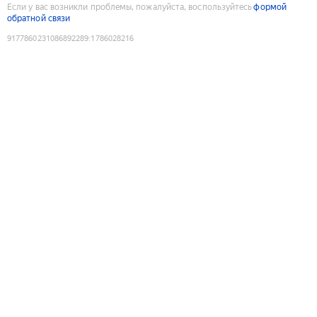
Если у вас возникли проблемы, пожалуйста, воспользуйтесь
формой
обратной связи
9177860231086892289
:
1786028216