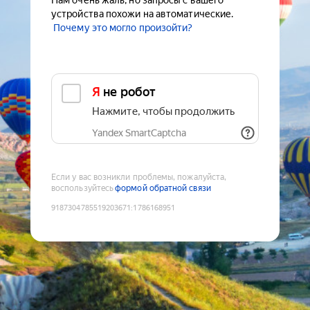
Нам очень жаль, но запросы с вашего
устройства похожи на автоматические.
Почему это могло произойти?
Я не робот
Нажмите, чтобы продолжить
Yandex SmartCaptcha
Если у вас возникли проблемы, пожалуйста,
воспользуйтесь
формой обратной связи
9187304785519203671
:
1786168951