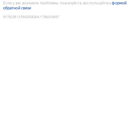
Если у вас возникли проблемы, пожалуйста, воспользуйтесь
формой
обратной связи
9178238137942558264
:
1786033847