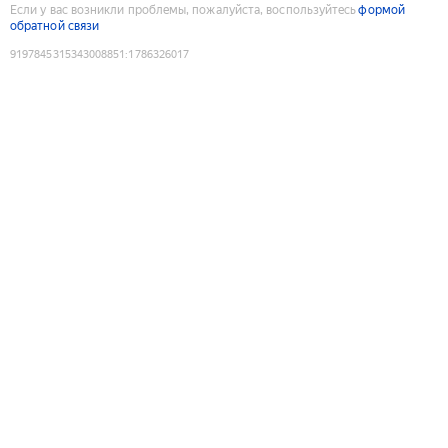
Если у вас возникли проблемы, пожалуйста, воспользуйтесь
формой
обратной связи
9197845315343008851
:
1786326017