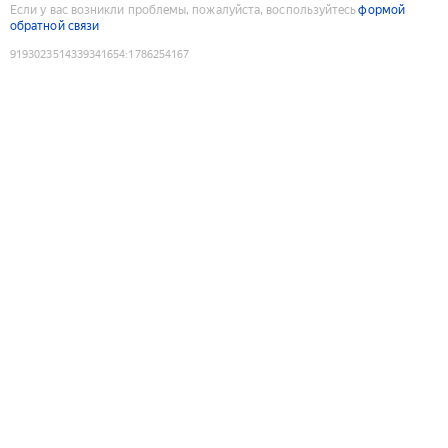
Если у вас возникли проблемы, пожалуйста, воспользуйтесь
формой
обратной связи
9193023514339341654
:
1786254167