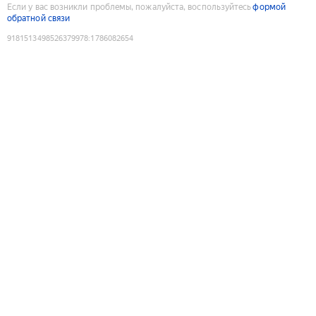
Если у вас возникли проблемы, пожалуйста, воспользуйтесь
формой
обратной связи
9181513498526379978
:
1786082654