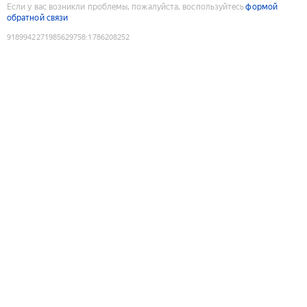
Если у вас возникли проблемы, пожалуйста, воспользуйтесь
формой
обратной связи
9189942271985629758
:
1786208252