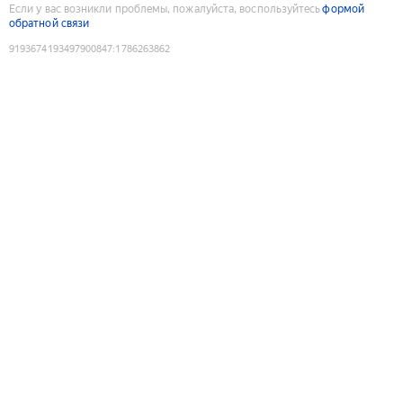
Если у вас возникли проблемы, пожалуйста, воспользуйтесь
формой
обратной связи
9193674193497900847
:
1786263862