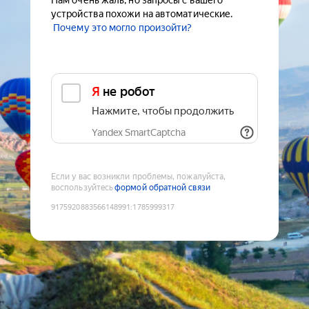
Нам очень жаль, но запросы с вашего
устройства похожи на автоматические.
Почему это могло произойти?
Я не робот
Нажмите, чтобы продолжить
Yandex SmartCaptcha
Если у вас возникли проблемы, пожалуйста,
воспользуйтесь
формой обратной связи
9175920883566148991
:
1785999317