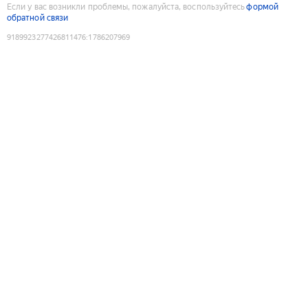
Если у вас возникли проблемы, пожалуйста, воспользуйтесь
формой
обратной связи
9189923277426811476
:
1786207969