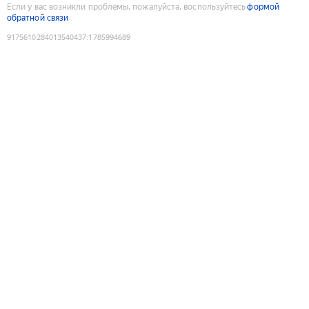
Если у вас возникли проблемы, пожалуйста, воспользуйтесь
формой
обратной связи
9175610284013540437
:
1785994689