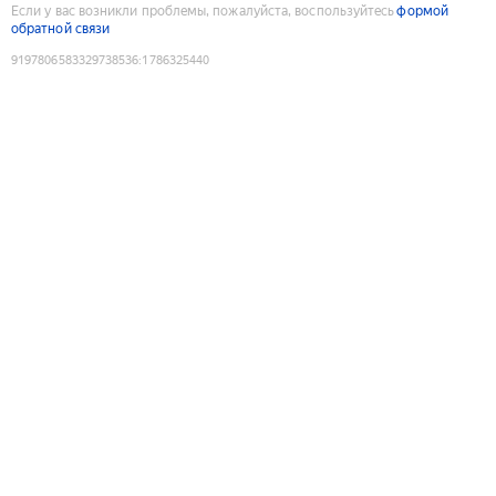
Если у вас возникли проблемы, пожалуйста, воспользуйтесь
формой
обратной связи
9197806583329738536
:
1786325440