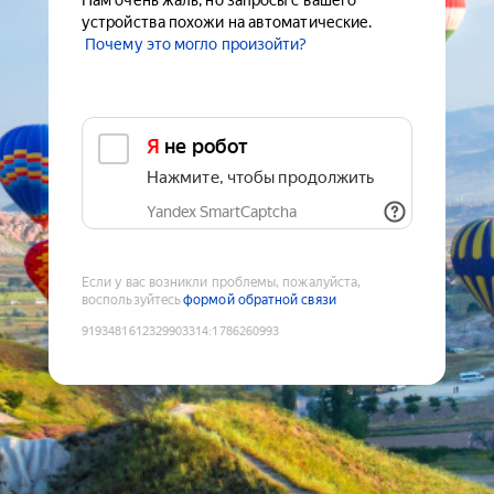
Нам очень жаль, но запросы с вашего
устройства похожи на автоматические.
Почему это могло произойти?
Я не робот
Нажмите, чтобы продолжить
Yandex SmartCaptcha
Если у вас возникли проблемы, пожалуйста,
воспользуйтесь
формой обратной связи
9193481612329903314
:
1786260993