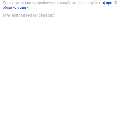
Если у вас возникли проблемы, пожалуйста, воспользуйтесь
формой
обратной связи
9179486557965564584
:
1786052450