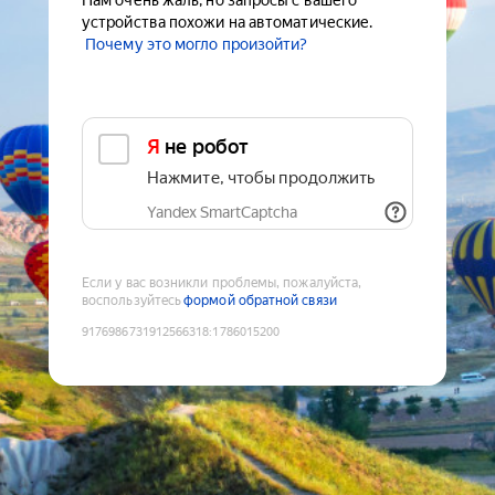
Нам очень жаль, но запросы с вашего
устройства похожи на автоматические.
Почему это могло произойти?
Я не робот
Нажмите, чтобы продолжить
Yandex SmartCaptcha
Если у вас возникли проблемы, пожалуйста,
воспользуйтесь
формой обратной связи
9176986731912566318
:
1786015200