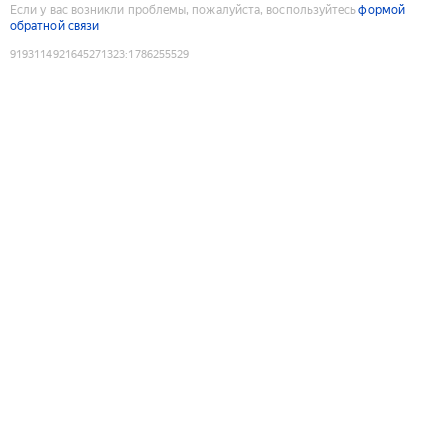
Если у вас возникли проблемы, пожалуйста, воспользуйтесь
формой
обратной связи
9193114921645271323
:
1786255529