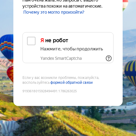
Нам очень жаль, но запросы с вашего
устройства похожи на автоматические.
Почему это могло произойти?
Я не робот
Нажмите, чтобы продолжить
Yandex SmartCaptcha
Если у вас возникли проблемы, пожалуйста,
воспользуйтесь
формой обратной связи
9193618015928494491
:
1786263025