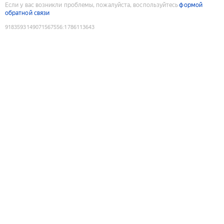
Если у вас возникли проблемы, пожалуйста, воспользуйтесь
формой
обратной связи
9183593149071567556
:
1786113643