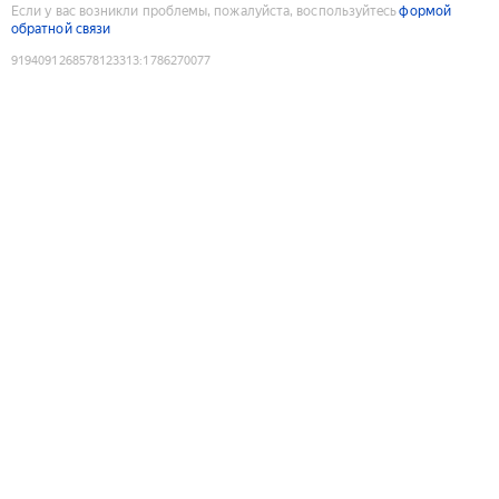
Если у вас возникли проблемы, пожалуйста, воспользуйтесь
формой
обратной связи
9194091268578123313
:
1786270077