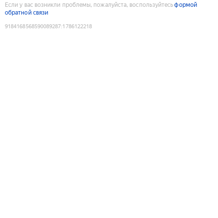
Если у вас возникли проблемы, пожалуйста, воспользуйтесь
формой
обратной связи
9184168568590089287
:
1786122218