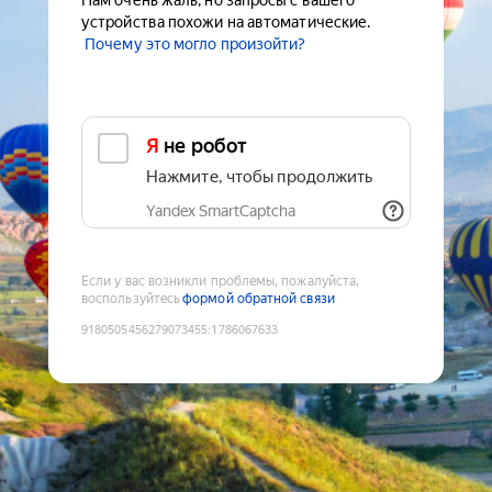
Нам очень жаль, но запросы с вашего
устройства похожи на автоматические.
Почему это могло произойти?
Я не робот
Нажмите, чтобы продолжить
Yandex SmartCaptcha
Если у вас возникли проблемы, пожалуйста,
воспользуйтесь
формой обратной связи
9180505456279073455
:
1786067633