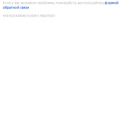
Если у вас возникли проблемы, пожалуйста, воспользуйтесь
формой
обратной связи
9181033438085153439
:
1786075501