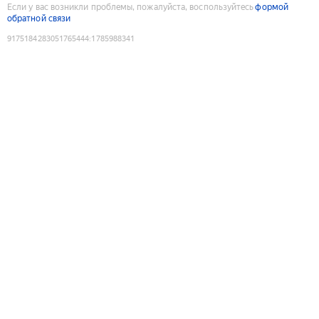
Если у вас возникли проблемы, пожалуйста, воспользуйтесь
формой
обратной связи
9175184283051765444
:
1785988341