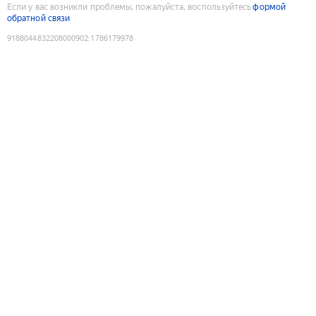
Если у вас возникли проблемы, пожалуйста, воспользуйтесь
формой
обратной связи
9188044832208000902
:
1786179978